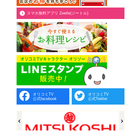
スマホ無料アプリ Zeetle(ジートル)
オリコミTV
オリコミTV
公式facebook
公式Twitter