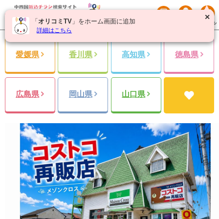
✕
「
オリコミTV
」をホーム画面に追加
詳細はこちら
愛媛県
香川県
高知県
徳島県
広島県
岡山県
山口県