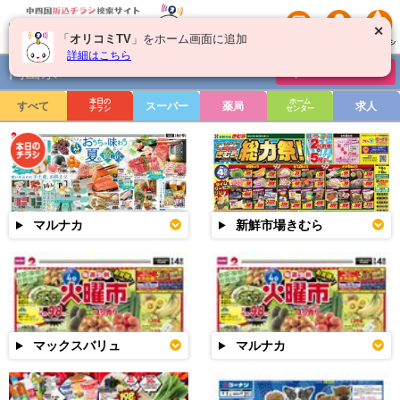
✕
「
オリコミTV
」をホーム画面に追加
詳細はこちら
岡山県
チラシを絞り込む
本日の
ホーム
すべて
スーパー
薬局
求人
チラシ
センター
マルナカ
新鮮市場きむら
マックスバリュ
マルナカ