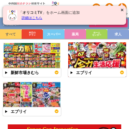
✕
「
オリコミTV
」をホーム画面に追加
詳細はこちら
岡山県
チラシを絞り込む
本日の
ホーム
すべて
スーパー
薬局
求人
チラシ
センター
新鮮市場きむら
エブリイ
エブリイ