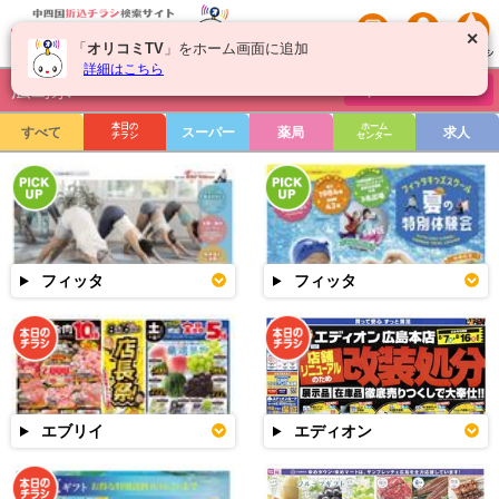
✕
「
オリコミTV
」をホーム画面に追加
詳細はこちら
広島県
チラシを絞り込む
本日の
ホーム
すべて
スーパー
薬局
求人
チラシ
センター
フィッタ
フィッタ
エブリイ
エディオン