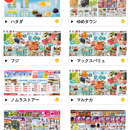
ハタダ
ゆめタウン
フジ
マックスバリュ
ノムラストアー
マルナカ