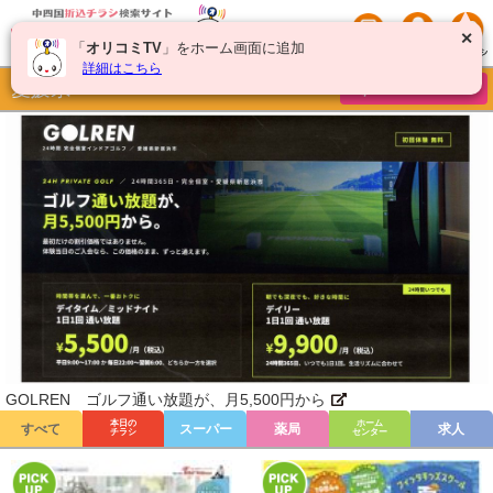
✕
「
オリコミTV
」をホーム画面に追加
詳細はこちら
愛媛県
チラシを絞り込む
GOLREN ゴルフ通い放題が、月5,500円から
本日の
ホーム
すべて
スーパー
薬局
求人
チラシ
センター