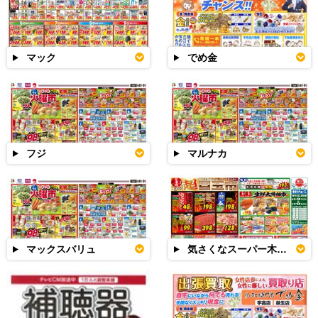
マック
でめ金
フジ
マルナカ
マックスバリュ
気さくなスーパー木村チェーン