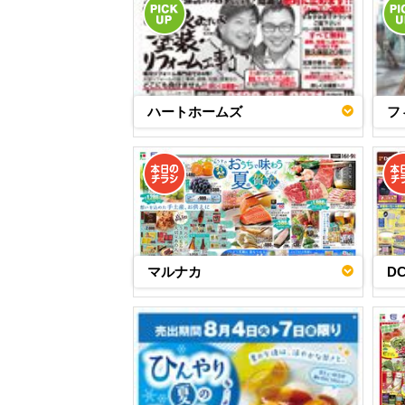
ハートホームズ
フ
マルナカ
D