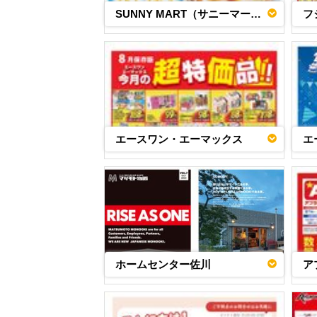
SUNNY MART（サニーマート）
フ
エースワン・エーマックス
エ
ホームセンター佐川
ア