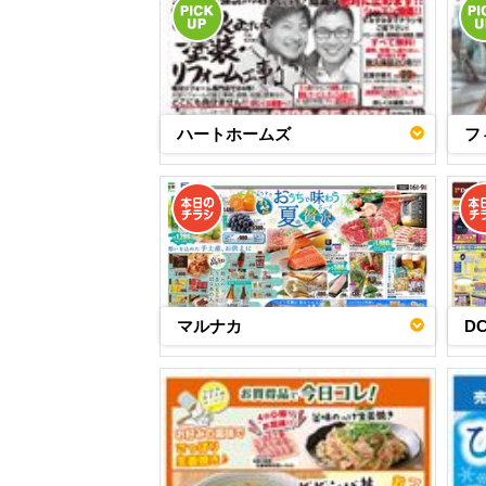
ハートホームズ
フ
マルナカ
D