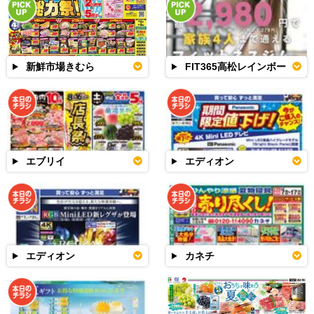
新鮮市場きむら
FIT365高松レインボー
エブリイ
エディオン
エディオン
カネチ