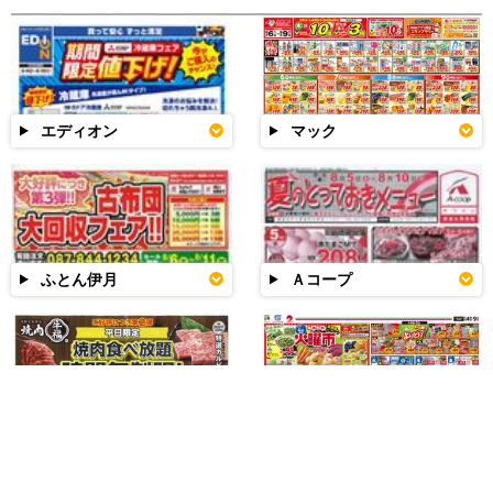
エディオン
マック
ふとん伊月
Ａコープ
牛福
マルナカ