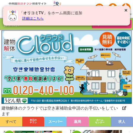
✕
「
オリコミTV
」をホーム画面に追加
詳細はこちら
香川県
チラシを絞り込む
建物解体のクラウドでは空き家補助金申請のお手伝いをしてい
ます
本日の
ホーム
すべて
スーパー
薬局
求人
チラシ
センター