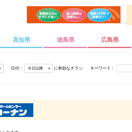
高知県
徳島県
広島県
日付：
に有効なチラシ
キーワード：