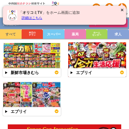
✕
「
オリコミTV
」をホーム画面に追加
詳細はこちら
岡山県
チラシを絞り込む
本日の
ホーム
すべて
スーパー
薬局
求人
チラシ
センター
新鮮市場きむら
エブリイ
エブリイ