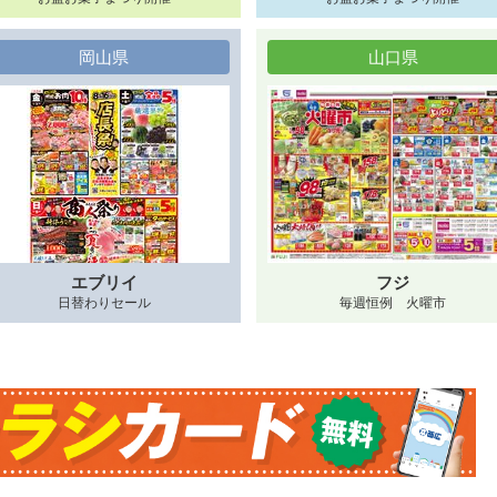
岡山県
山口県
エブリイ
フジ
日替わりセール
毎週恒例 火曜市