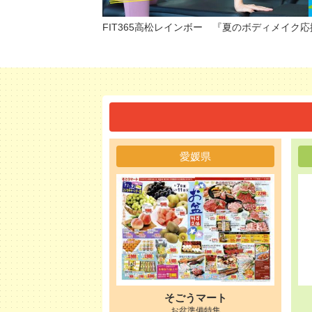
FIT365高松レインボー 『夏のボディメイク
愛媛県
そごうマート
お盆準備特集