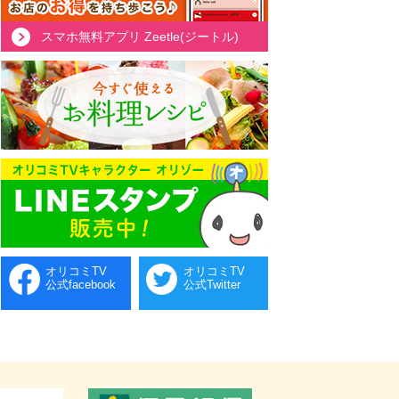
スマホ無料アプリ Zeetle(ジートル)
オリコミTV
オリコミTV
公式facebook
公式Twitter