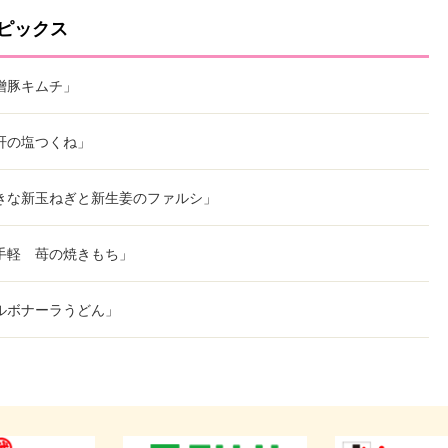
ピックス
噌豚キムチ」
肝の塩つくね」
きな新玉ねぎと新生姜のファルシ」
手軽 苺の焼きもち」
ルボナーラうどん」