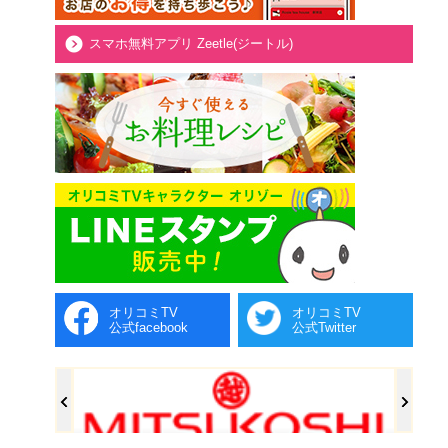
スマホ無料アプリ Zeetle(ジートル)
オリコミTV
オリコミTV
公式facebook
公式Twitter