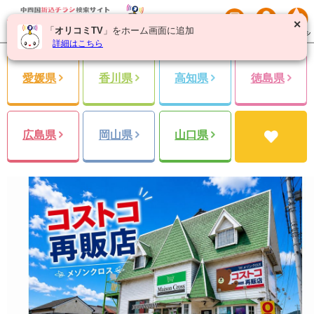
✕
「
オリコミTV
」をホーム画面に追加
詳細はこちら
愛媛県
香川県
高知県
徳島県
広島県
岡山県
山口県