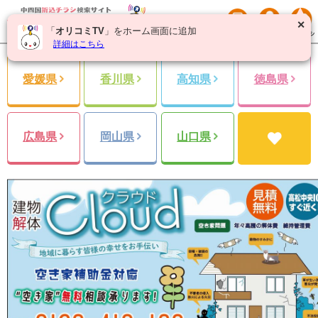
✕
「
オリコミTV
」をホーム画面に追加
詳細はこちら
愛媛県
香川県
高知県
徳島県
広島県
岡山県
山口県