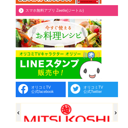
スマホ無料アプリ Zeetle(ジートル)
オリコミTV
オリコミTV
公式facebook
公式Twitter