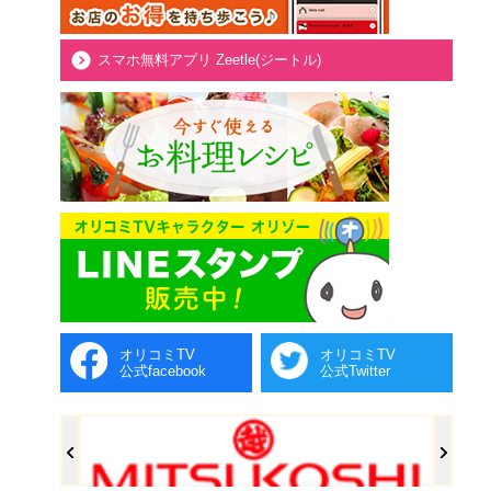
スマホ無料アプリ Zeetle(ジートル)
オリコミTV
オリコミTV
公式facebook
公式Twitter