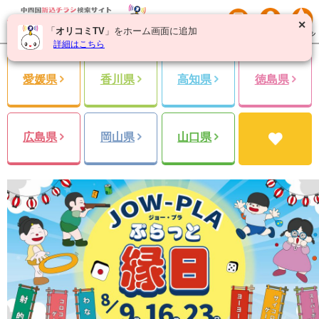
✕
「
オリコミTV
」をホーム画面に追加
詳細はこちら
愛媛県
香川県
高知県
徳島県
広島県
岡山県
山口県