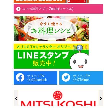
スマホ無料アプリ Zeetle(ジートル)
オリコミTV
オリコミTV
公式facebook
公式Twitter