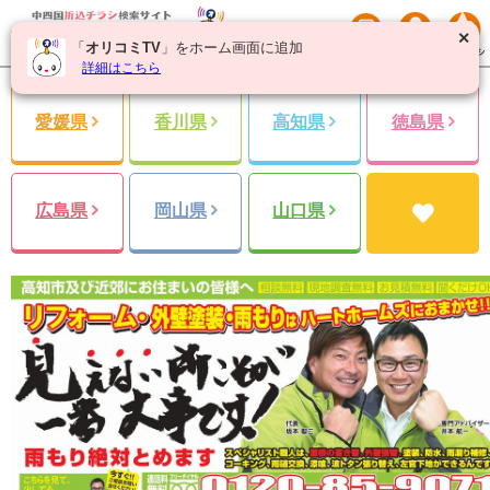
✕
「
オリコミTV
」をホーム画面に追加
詳細はこちら
愛媛県
香川県
高知県
徳島県
広島県
岡山県
山口県