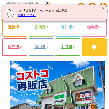
✕
「
オリコミTV
」をホーム画面に追加
詳細はこちら
愛媛県
香川県
高知県
徳島県
広島県
岡山県
山口県