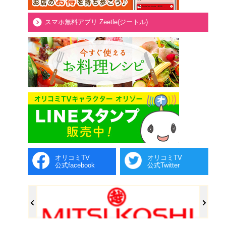
スマホ無料アプリ Zeetle(ジートル)
オリコミTV
オリコミTV
公式facebook
公式Twitter