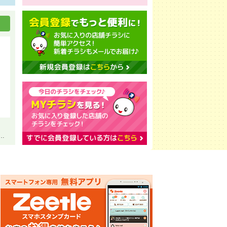
ス 激盛 ＳＵＭＭＥＲ ＳＡＬＥ ２０２６