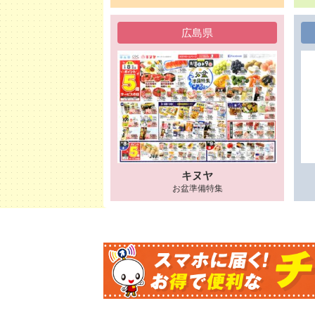
広島県
キヌヤ
お盆準備特集