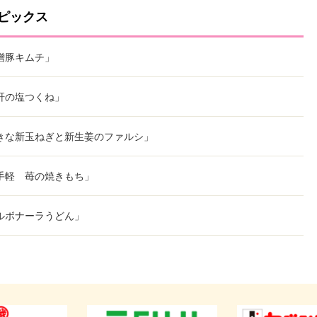
ピックス
噌豚キムチ」
肝の塩つくね」
きな新玉ねぎと新生姜のファルシ」
手軽 苺の焼きもち」
ルボナーラうどん」