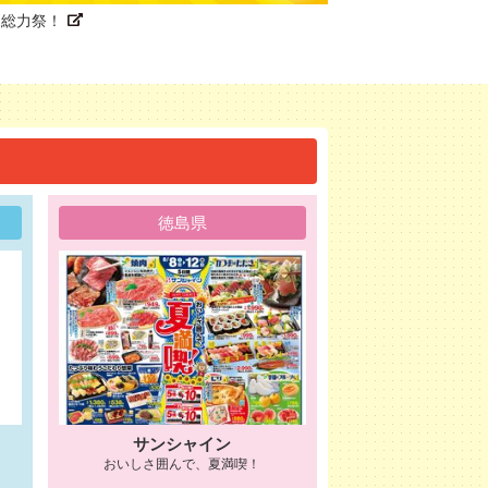
ら総力祭！
徳島県
サンシャイン
おいしさ囲んで、夏満喫！