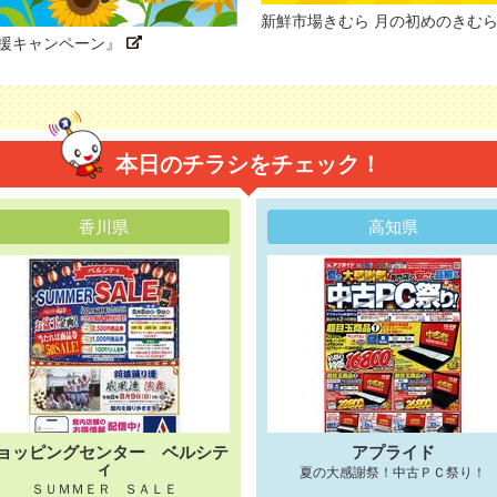
新鮮市場きむら 月の初めのきむ
応援キャンペーン』
本日のチラシをチェック！
香川県
高知県
ョッピングセンター ベルシテ
アプライド
ィ
夏の大感謝祭！中古ＰＣ祭り！
ＳＵＭＭＥＲ ＳＡＬＥ