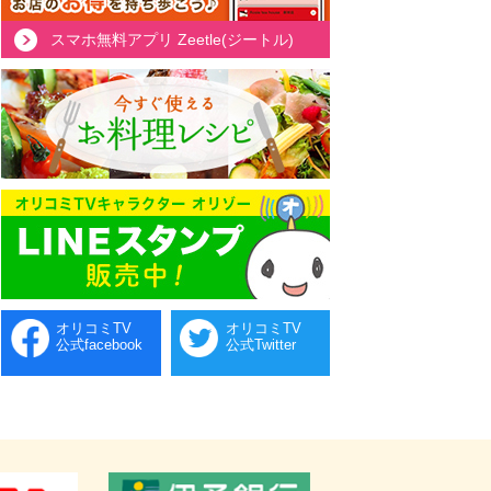
スマホ無料アプリ Zeetle(ジートル)
オリコミTV
オリコミTV
公式facebook
公式Twitter