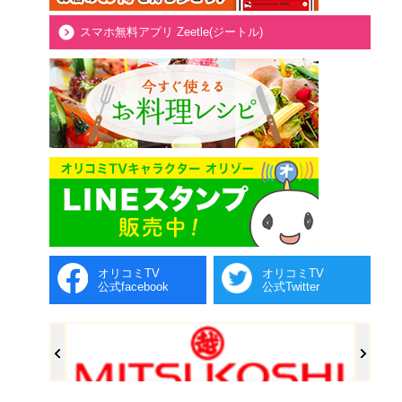
スマホ無料アプリ Zeetle(ジートル)
オリコミTV
オリコミTV
公式facebook
公式Twitter