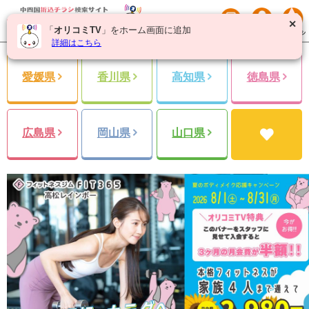
✕
「
オリコミTV
」をホーム画面に追加
詳細はこちら
愛媛県
香川県
高知県
徳島県
広島県
岡山県
山口県