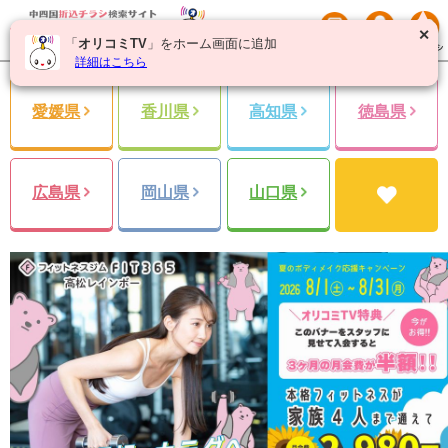
✕
「
オリコミTV
」をホーム画面に追加
詳細はこちら
愛媛県
香川県
高知県
徳島県
広島県
岡山県
山口県