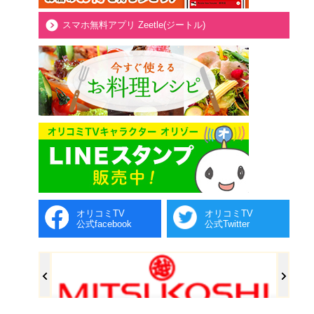
スマホ無料アプリ Zeetle(ジートル)
オリコミTV
オリコミTV
公式facebook
公式Twitter