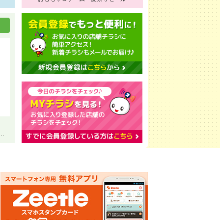
ス 激盛 ＳＵＭＭＥＲ ＳＡＬＥ ２０２６