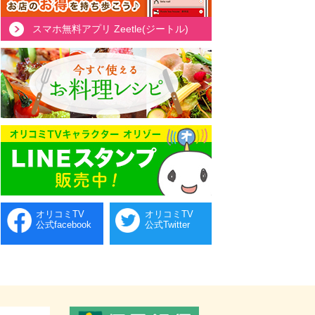
スマホ無料アプリ Zeetle(ジートル)
オリコミTV
オリコミTV
公式facebook
公式Twitter