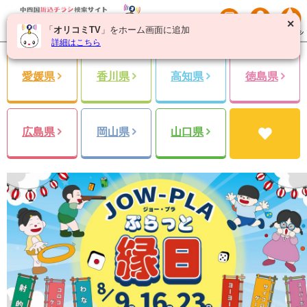
✕
「
オリコミTV
」をホーム画面に追加
詳細はこちら
愛媛県
香川県
高知県
徳島県
広島県
岡山県
山口県