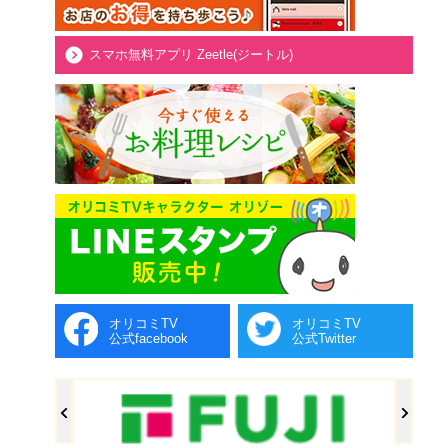
スマホ無料アプリ Zeetle(ジートル)
オリコミTV
オリコミTV
公式facebook
公式Twitter