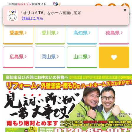
✕
「
オリコミTV
」をホーム画面に追加
詳細はこちら
愛媛県
香川県
高知県
徳島県
広島県
岡山県
山口県