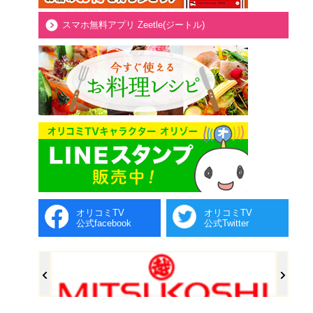
スマホ無料アプリ Zeetle(ジートル)
オリコミTV
オリコミTV
公式facebook
公式Twitter