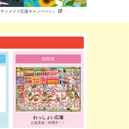
のボディメイク応援キャンペーン』
徳島県
わっしょい広場
お盆直前！特選市！！