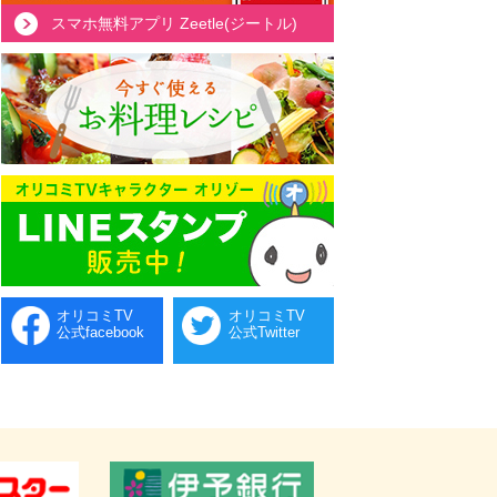
スマホ無料アプリ Zeetle(ジートル)
オリコミTV
オリコミTV
公式facebook
公式Twitter