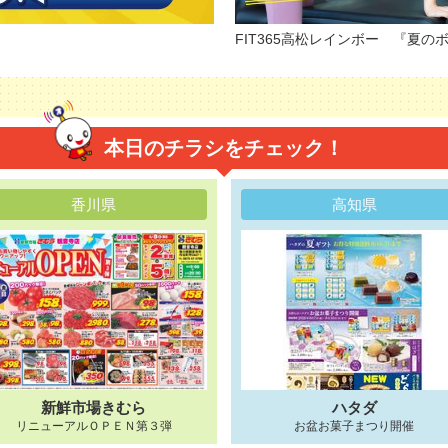
FIT365高松レインボー 『夏
本日のチラシをチェック！
香川県
高知県
新鮮市場きむら
ハタダ
リニューアルＯＰＥＮ第３弾
お盆お菓子まつり開催