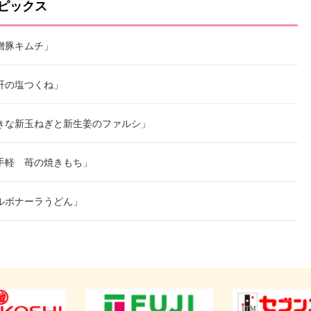
ピックス
噌豚キムチ」
肝の塩つくね」
きな新玉ねぎと新生姜のファルシ」
手軽 苺の焼きもち」
ルボナーラうどん」