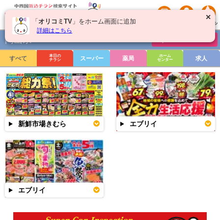
✕
「
オリコミTV
」をホーム画面に追加
詳細はこちら
岡山県
チラシを絞り込む
本日の
ホーム
すべて
スーパー
薬局
求人
チラシ
センター
新鮮市場きむら
エブリイ
エブリイ