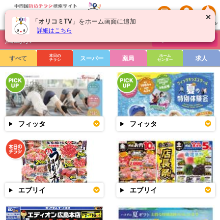
✕
「
オリコミTV
」をホーム画面に追加
詳細はこちら
広島県
チラシを絞り込む
本日の
ホーム
すべて
スーパー
薬局
求人
チラシ
センター
フィッタ
フィッタ
エブリイ
エブリイ