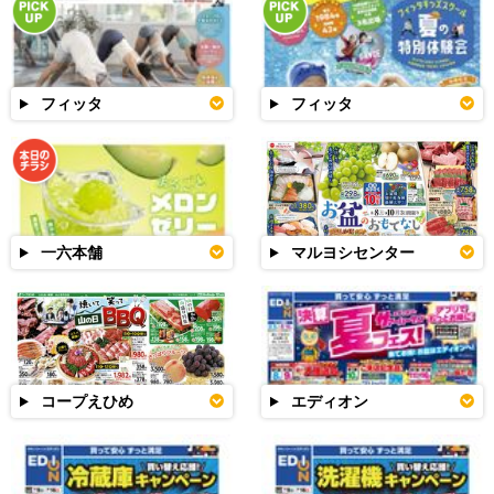
フィッタ
フィッタ
一六本舗
マルヨシセンター
コープえひめ
エディオン