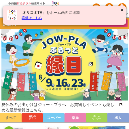
✕
「
オリコミTV
」をホーム画面に追加
詳細はこちら
愛媛県
チラシを絞り込む
夏休みのお出かけはジョー・プラへ！お買物もイベントも楽し
める最新情報はこちら。
本日の
ホーム
すべて
スーパー
薬局
求人
チラシ
センター