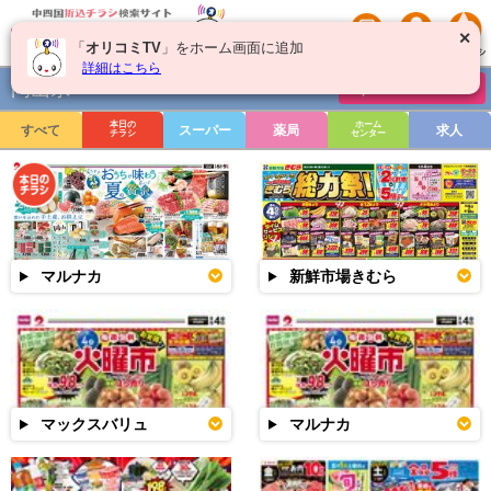
✕
「
オリコミTV
」をホーム画面に追加
詳細はこちら
岡山県
チラシを絞り込む
本日の
ホーム
すべて
スーパー
薬局
求人
チラシ
センター
マルナカ
新鮮市場きむら
マックスバリュ
マルナカ