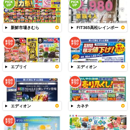
新鮮市場きむら
FIT365高松レインボー
エブリイ
エディオン
エディオン
カネチ