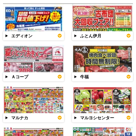
エディオン
ふとん伊月
Ａコープ
牛福
マルナカ
マルヨシセンター