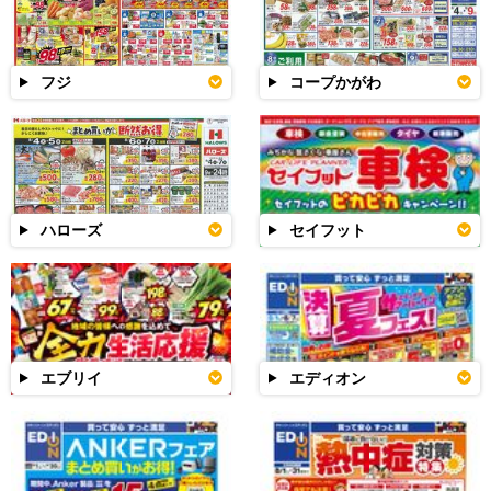
フジ
コープかがわ
ハローズ
セイフット
エブリイ
エディオン