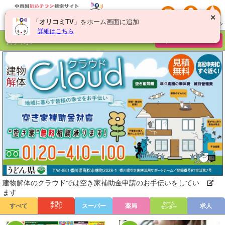
✕
「
オリコミTV
」をホーム画面に追加
詳細はこちら
香川県
チラシを絞り込む
建物解体のクラウドでは空き家補助金申請のお手伝いをしてい
ます
本日の
ホーム
すべて
スーパー
薬局
求人
チラシ
センター