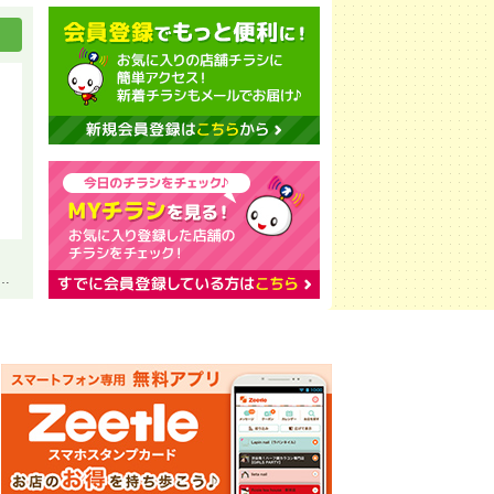
ス 激盛 ＳＵＭＭＥＲ ＳＡＬＥ ２０２６