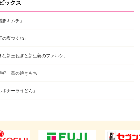
ピックス
噌豚キムチ」
肝の塩つくね」
きな新玉ねぎと新生姜のファルシ」
手軽 苺の焼きもち」
ルボナーラうどん」