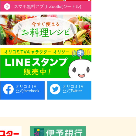
スマホ無料アプリ Zeetle(ジートル)
オリコミTV
オリコミTV
公式facebook
公式Twitter