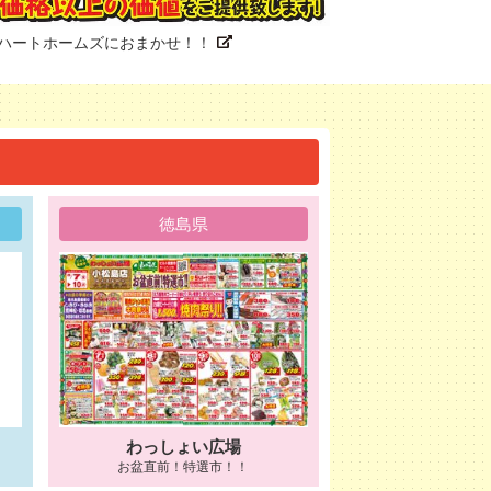
ハートホームズにおまかせ！！
徳島県
わっしょい広場
お盆直前！特選市！！