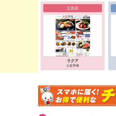
広島県
ラクア
お盆準備