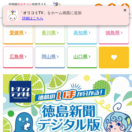
✕
「
オリコミTV
」をホーム画面に追加
詳細はこちら
愛媛県
香川県
高知県
徳島県
広島県
岡山県
山口県