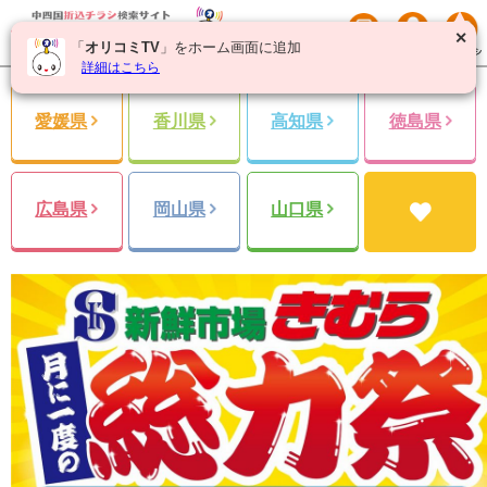
✕
「
オリコミTV
」をホーム画面に追加
詳細はこちら
愛媛県
香川県
高知県
徳島県
広島県
岡山県
山口県