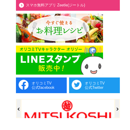
スマホ無料アプリ Zeetle(ジートル)
オリコミTV
オリコミTV
公式facebook
公式Twitter