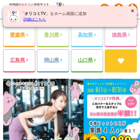
✕
「
オリコミTV
」をホーム画面に追加
詳細はこちら
愛媛県
香川県
高知県
徳島県
広島県
岡山県
山口県