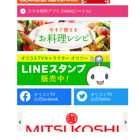
スマホ無料アプリ Zeetle(ジートル)
オリコミTV
オリコミTV
公式facebook
公式Twitter