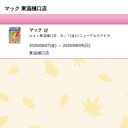
マック 東温樋口店
マック
ｍａｃ東温樋口店 ８／７(金)リニューアルＯＰＥＮ
2026/08/07(金) ～ 2026/08/09(日)
東温樋口店