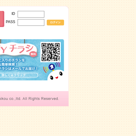
ID
PASS